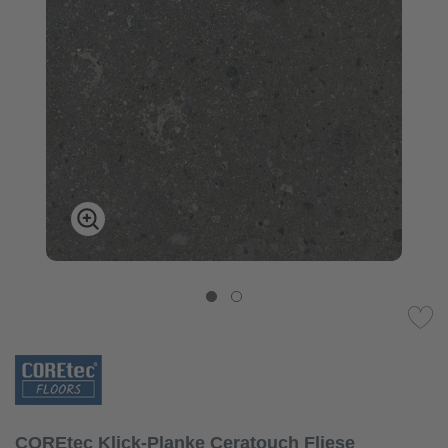
COREtec Klick-Planke Ceratouch Fliese