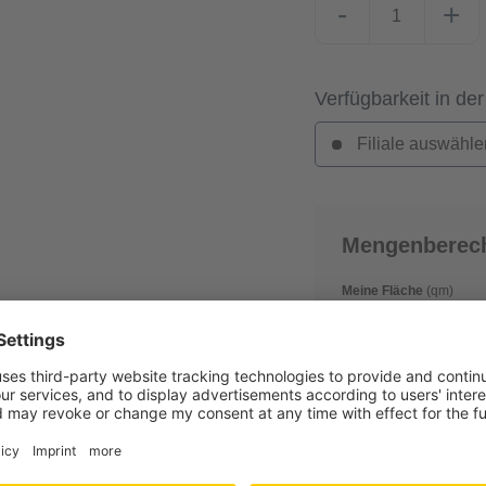
-
+
Verfügbarkeit in der
Filiale auswähle
Mengenberec
Meine Fläche
(qm)
Verschnitt
(in %)
0