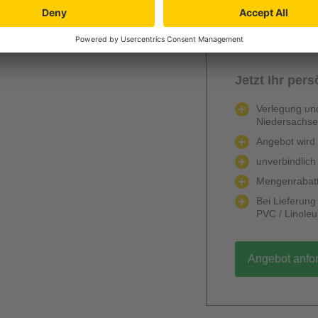
Berechnen
Jetzt Ihr per
Verlegung und
Niedersachs
Angebot wird k
unverbindlich
Mengenrabatt
Bei Lieferun
PVC / Linole
Angebot anfo