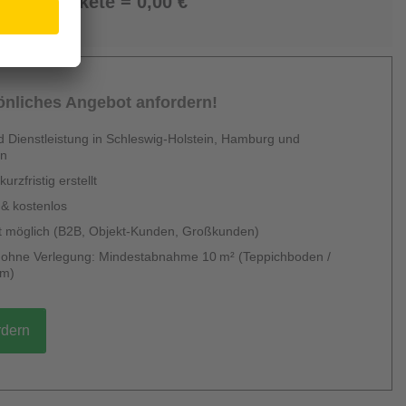
0 Pakete = 0,00 €
sönliches Angebot anfordern!
 Dienstleistung in Schleswig-Holstein, Hamburg und
en
urzfristig erstellt
 & kostenlos
 möglich (B2B, Objekt-Kunden, Großkunden)
g ohne Verlegung: Mindestabnahme 10 m² (Teppichboden /
um)
rdern