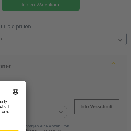
In den
Warenkorb
 Filiale prüfen
n
hner
Info Verschnitt
Sie benötigen eine Anzahl von: