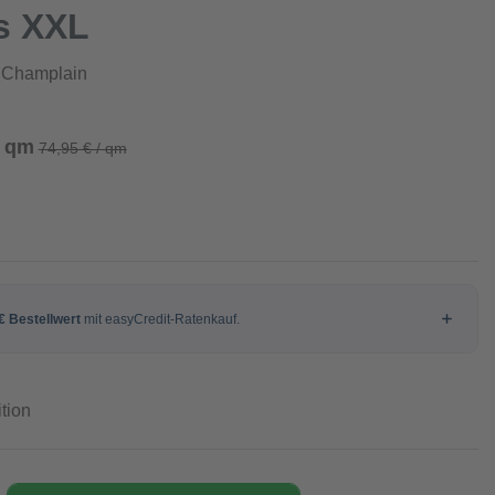
s XXL
n Champlain
/ qm
74,95 € / qm
tion