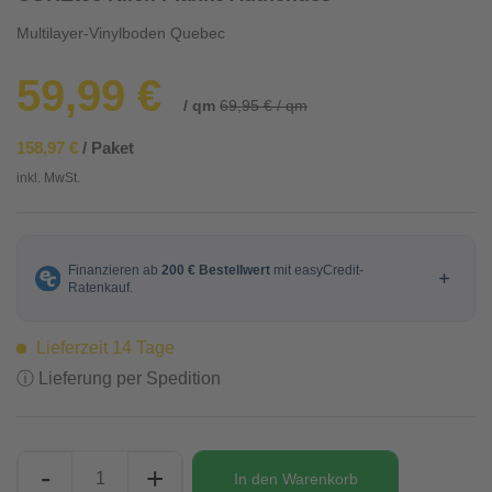
Multilayer-Vinylboden Quebec
59,99 €
/ qm
69,95 € / qm
158,97 €
/ Paket
inkl. MwSt.
Lieferzeit 14 Tage
ⓘ Lieferung per Spedition
-
+
In den
Warenkorb