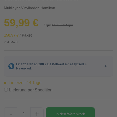
Multilayer-Vinylboden Hamilton
59,99 €
/ qm
69,95 € / qm
158,97 €
/ Paket
inkl. MwSt.
Lieferzeit 14 Tage
ⓘ Lieferung per Spedition
-
+
In den
Warenkorb