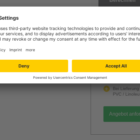
Berechnen
Jetzt Ihr per
Verlegung und
Niedersachs
Angebot wird k
unverbindlich
Mengenrabatt
Bei Lieferun
PVC / Linole
Angebot anfo