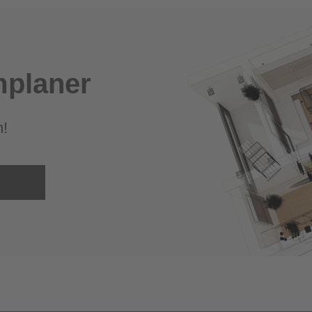
planer
m!