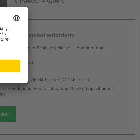
0 Pakete = 0,00 €
sönliches Angebot anfordern!
 Dienstleistung in Schleswig-Holstein, Hamburg und
en
urzfristig erstellt
 & kostenlos
 möglich (B2B, Objekt-Kunden, Großkunden)
g ohne Verlegung: Mindestabnahme 10 m² (Teppichboden /
um)
rdern