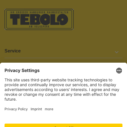
Service
Informationen
Barrierefreiheit
Wir bemühen uns, unsere Website barrierefrei zu gestalten.
Einige Inhalte und Funktionen sind derzeit jedoch noch nicht
vollständig zugänglich. Wenn Sie auf Barrieren stoßen oder Hilfe
benötigen, kontaktieren Sie uns bitte unter service[at]knutzen.de.
Vertrag widerrufen
© 2026 TEBOLO