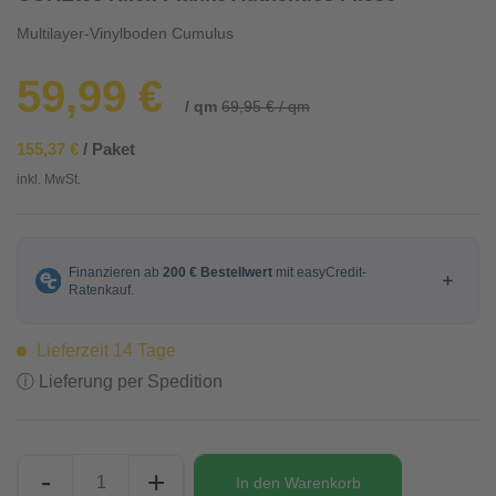
Multilayer-Vinylboden Cumulus
59,99 €
/ qm
69,95 € / qm
155,37 €
/ Paket
inkl. MwSt.
Lieferzeit 14 Tage
ⓘ Lieferung per Spedition
-
+
In den
Warenkorb