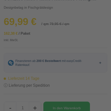
Designbelag in Fischgrätdesign
69,99 €
/ qm
79,95 € / qm
162,38 €
/ Paket
inkl. MwSt.
Lieferzeit 14 Tage
ⓘ Lieferung per Spedition
-
+
In den
Warenkorb