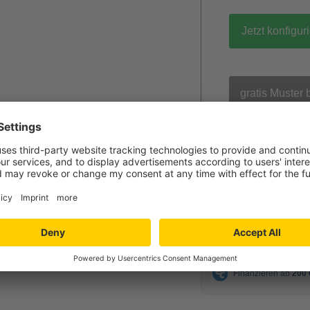
Jetzt konfigur
gratis Muster 
110,00 
ab
inkl. MwSt.