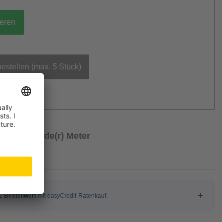
ieren
bestellen (max. 5 Stück)
€
/ Laufende(r) Meter