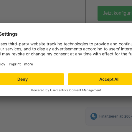
Jetzt konfigur
gratis Muster 
117,00 
ab
inkl. MwSt.