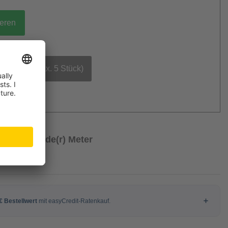
ieren
bestellen (max. 5 Stück)
€
/ Laufende(r) Meter