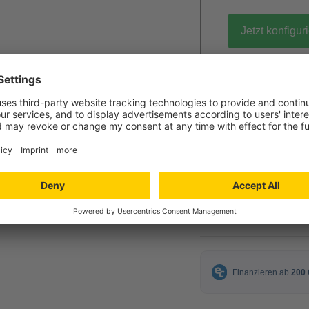
Jetzt konfigur
gratis Muster 
64,00 €
ab
inkl. MwSt.