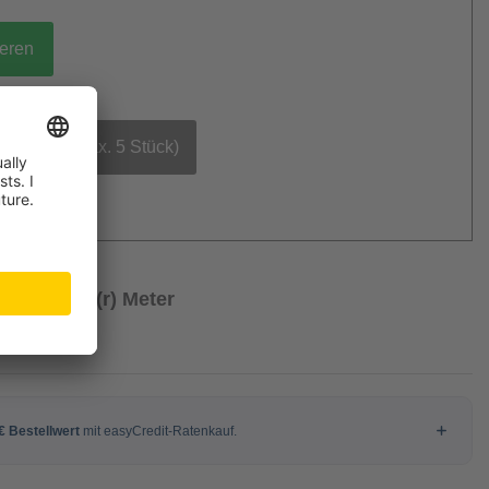
ieren
bestellen (max. 5 Stück)
/ Laufende(r) Meter