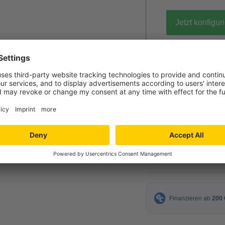
Jetzt konfigur
gratis Muster 
95,00 €
ab
inkl. MwSt.