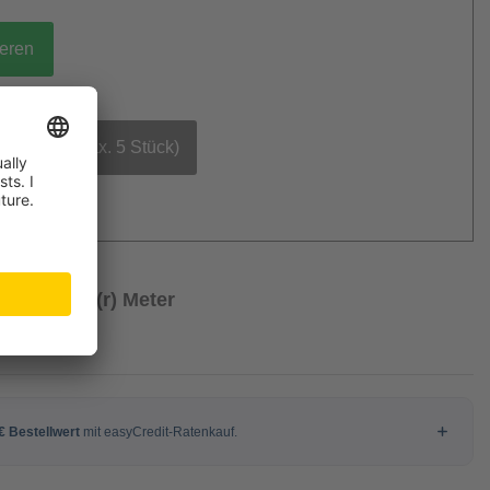
ieren
bestellen (max. 5 Stück)
/ Laufende(r) Meter