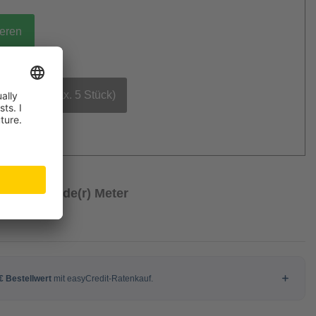
ieren
bestellen (max. 5 Stück)
€
/ Laufende(r) Meter