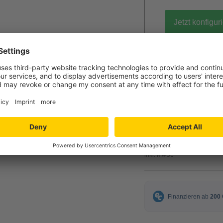
Jetzt konfigur
gratis Muster 
117,00 
ab
inkl. MwSt.