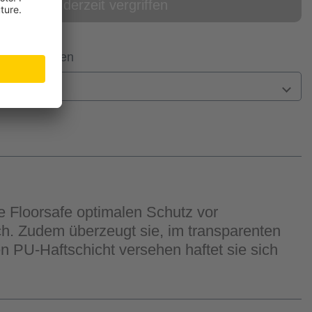
online derzeit vergriffen
 Filiale prüfen
n
te Floorsafe optimalen Schutz vor
ch. Zudem überzeugt sie, im transparenten
n PU-Haftschicht versehen haftet sie sich