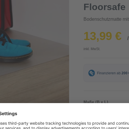
Floorsafe
Bodenschutzmatte mit 
13,99 €
inkl. MwSt.
Maße (B x L)
40 x 60 cm