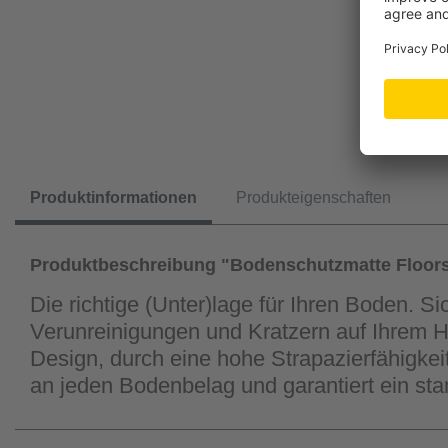
Produktinformationen
Produkteigenschaften
Produktbeschreibung "Bodenschutzmatte Floors
Die richtige (Unter)lage für Ihren Boden. S
Verunreinigungen und Kratzern auf Ihrem H
Design, durch eine hohe Strapazierfähigkei
an jeden Bodenbelag und garantiert ein sta