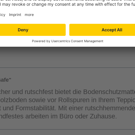
Verfügbarkeit in der
Filiale auswähle
afe"
icher und rutschfest bietet die Bodenschutzmat
olzboden sowie vor Rollspuren in Ihrem Teppi
t und Formstabilität. Mit einer rutschhemmende
ndfestes arbeiten im Büro oder Zuhause.