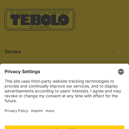
Service
Informationen
Barrierefreiheit
Wir bemühen uns, unsere Website barrierefrei zu gestalten.
Einige Inhalte und Funktionen sind derzeit jedoch noch nicht
vollständig zugänglich. Wenn Sie auf Barrieren stoßen oder Hilfe
benötigen, kontaktieren Sie uns bitte unter service[at]knutzen.de.
Vertrag widerrufen
© 2026 TEBOLO