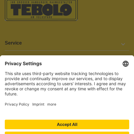
Service
Informationen
Barrierefreiheit
Wir bemühen uns, unsere Website barrierefrei zu gestalten.
Einige Inhalte und Funktionen sind derzeit jedoch noch nicht
vollständig zugänglich. Wenn Sie auf Barrieren stoßen oder Hilfe
benötigen, kontaktieren Sie uns bitte unter service[at]knutzen.de.
Vertrag widerrufen
© 2026 TEBOLO