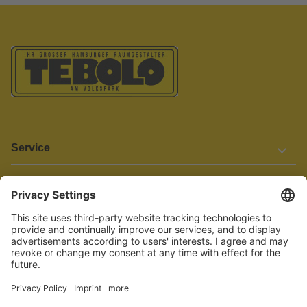
Service
Informationen
Barrierefreiheit
Wir bemühen uns, unsere Website barrierefrei zu gestalten.
Einige Inhalte und Funktionen sind derzeit jedoch noch nicht
vollständig zugänglich. Wenn Sie auf Barrieren stoßen oder Hilfe
benötigen, kontaktieren Sie uns bitte unter service[at]knutzen.de.
Vertrag widerrufen