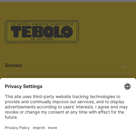
Service
Informationen
Barrierefreiheit
Wir bemühen uns, unsere Website barrierefrei zu gestalten.
Einige Inhalte und Funktionen sind derzeit jedoch noch nicht
vollständig zugänglich. Wenn Sie auf Barrieren stoßen oder Hilfe
benötigen, kontaktieren Sie uns bitte unter service[at]knutzen.de.
Vertrag widerrufen