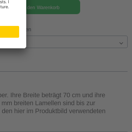
In den
Warenkorb
 Filiale prüfen
n
r. Ihre Breite beträgt 70 cm und ihre
 mm breiten Lamellen sind bis zur
t den hier im Produktbild verwendeten