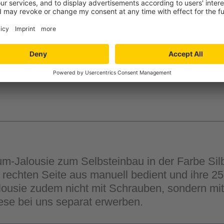
-
+
Verfügbarkeit in der
Filiale auswähle
-Jalousie zum Selbsteinbau in der Farbe Silbe
 rechten Seite aus manuell bedient und ihre 25
Jalousie zudem nicht mit Schrauben, sondern mi
ese bei uns separat erwerben.