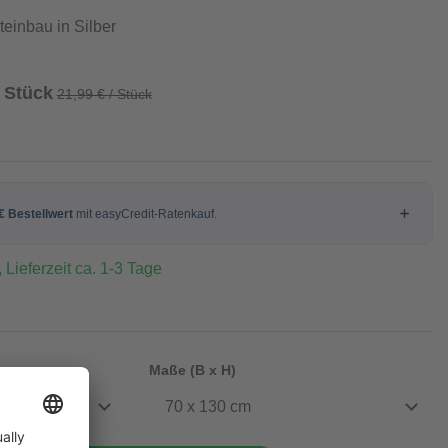
teinbau in Silber
/ Stück
21,99 € / Stück
 Lieferzeit ca. 1-3 Tage
Maße (B x H)
70 x 130 cm