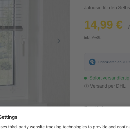
Jalousie für den Selbs
14,99 €
inkl. MwSt.
Sofort versandfertig,
ⓘ Versand per DHL
Grundfarbe
Silber