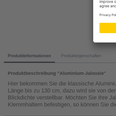
Produktinformationen
Produkteigenschaften
Produktbeschreibung "Aluminium-Jalousie"
Hier bekommen Sie die klassische Aluminium
Länge bis zu 130 cm, dazu wird sie von der
Blickdichte verstellbar. Möchten Sie Ihre 
Klemmhaltern befestigen, so können Sie di