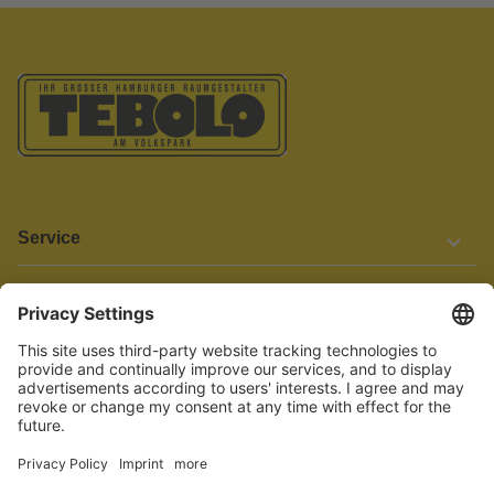
Service
Informationen
Barrierefreiheit
Wir bemühen uns, unsere Website barrierefrei zu gestalten.
Einige Inhalte und Funktionen sind derzeit jedoch noch nicht
vollständig zugänglich. Wenn Sie auf Barrieren stoßen oder Hilfe
benötigen, kontaktieren Sie uns bitte unter service[at]knutzen.de.
Vertrag widerrufen