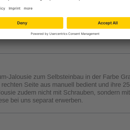
Verfügbarkeit in der
Filiale auswähle
m-Jalousie zum Selbsteinbau in der Farbe Grau
 rechten Seite aus manuell bedient und ihre 25
Jalousie zudem nicht mit Schrauben, sondern mi
ese bei uns separat erwerben.