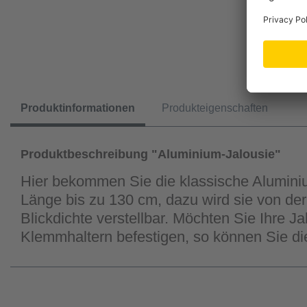
Produktinformationen
Produkteigenschaften
Produktbeschreibung "Aluminium-Jalousie"
Hier bekommen Sie die klassische Aluminiu
Länge bis zu 130 cm, dazu wird sie von der
Blickdichte verstellbar. Möchten Sie Ihre 
Klemmhaltern befestigen, so können Sie di