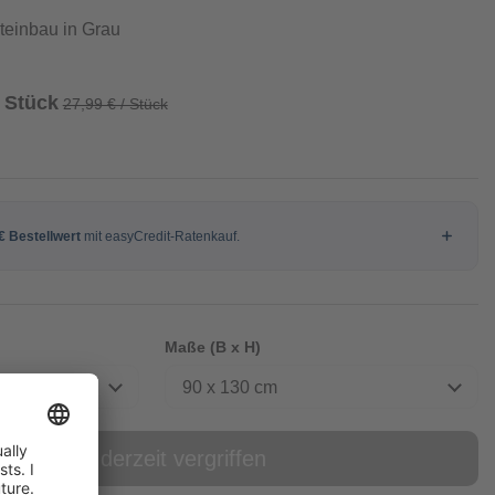
steinbau in Grau
/ Stück
27,99 € / Stück
Maße (B x H)
90 x 130 cm
online derzeit vergriffen