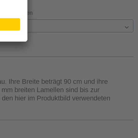
 Filiale prüfen
n
. Ihre Breite beträgt 90 cm und ihre
 mm breiten Lamellen sind bis zur
t den hier im Produktbild verwendeten