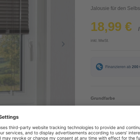
Jalousie für den Selb
18,99 €
inkl. MwSt.
Grundfarbe
Grau