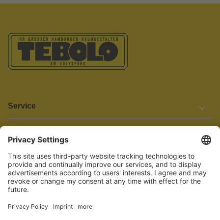
Service
Informationen
Barrierefreiheit
Wir bemühen uns, unsere Website barrierefrei zu gestalten.
Einige Inhalte und Funktionen sind derzeit jedoch noch nicht
vollständig zugänglich. Wenn Sie auf Barrieren stoßen oder Hilfe
benötigen, kontaktieren Sie uns bitte unter service[at]knutzen.de.
Vertrag widerrufen