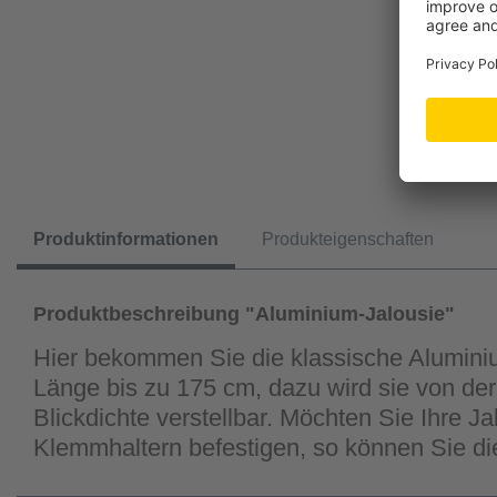
Produktinformationen
Produkteigenschaften
Produktbeschreibung "Aluminium-Jalousie"
Hier bekommen Sie die klassische Aluminiu
Länge bis zu 175 cm, dazu wird sie von der
Blickdichte verstellbar. Möchten Sie Ihre 
Klemmhaltern befestigen, so können Sie di