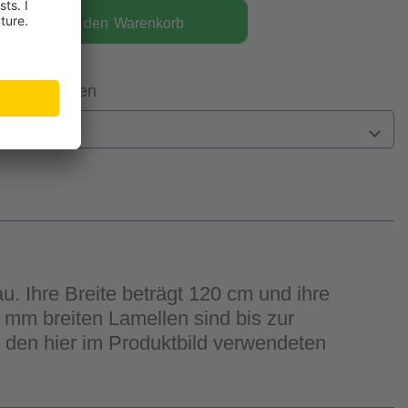
In den
Warenkorb
 Filiale prüfen
n
. Ihre Breite beträgt 120 cm und ihre
 mm breiten Lamellen sind bis zur
t den hier im Produktbild verwendeten