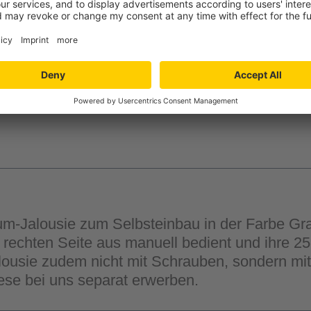
-
+
Verfügbarkeit in der
Filiale auswähle
m-Jalousie zum Selbsteinbau in der Farbe Grau
 rechten Seite aus manuell bedient und ihre 25
Jalousie zudem nicht mit Schrauben, sondern mi
ese bei uns separat erwerben.