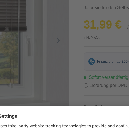
Jalousie für den Selb
31,99 €
inkl. MwSt.
Sofort versandfertig,
ⓘ Lieferung per DPD
Grundfarbe
Grau