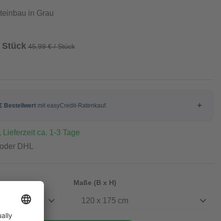
steinbau in Grau
/ Stück
45,99 € / Stück
 Lieferzeit ca. 1-3 Tage
 oder DHL
Maße (B x H)
120 x 175 cm