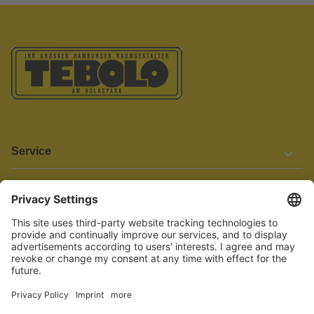
Service
Informationen
Barrierefreiheit
Wir bemühen uns, unsere Website barrierefrei zu gestalten.
Einige Inhalte und Funktionen sind derzeit jedoch noch nicht
vollständig zugänglich. Wenn Sie auf Barrieren stoßen oder Hilfe
benötigen, kontaktieren Sie uns bitte unter service[at]knutzen.de.
Vertrag widerrufen