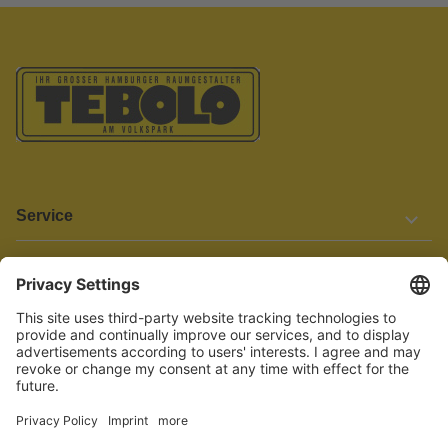
Service
Informationen
Barrierefreiheit
Wir bemühen uns, unsere Website barrierefrei zu gestalten.
Einige Inhalte und Funktionen sind derzeit jedoch noch nicht
vollständig zugänglich. Wenn Sie auf Barrieren stoßen oder Hilfe
benötigen, kontaktieren Sie uns bitte unter service[at]knutzen.de.
Vertrag widerrufen