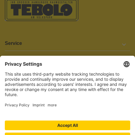
Service
Informationen
Barrierefreiheit
Wir bemühen uns, unsere Website barrierefrei zu gestalten.
Einige Inhalte und Funktionen sind derzeit jedoch noch nicht
vollständig zugänglich. Wenn Sie auf Barrieren stoßen oder Hilfe
benötigen, kontaktieren Sie uns bitte unter service[at]knutzen.de.
Vertrag widerrufen
© 2026 TEBOLO