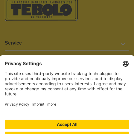
Service
Informationen
Barrierefreiheit
Wir bemühen uns, unsere Website barrierefrei zu gestalten.
Einige Inhalte und Funktionen sind derzeit jedoch noch nicht
vollständig zugänglich. Wenn Sie auf Barrieren stoßen oder Hilfe
benötigen, kontaktieren Sie uns bitte unter service[at]knutzen.de.
Vertrag widerrufen
© 2026 TEBOLO