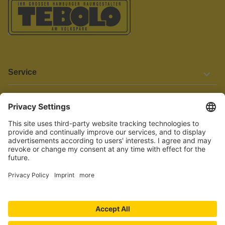
Service
Informationen
Barrierefreiheit
Wir bemühen uns, unsere Website barrierefrei zu gestalten.
Einige Inhalte und Funktionen sind derzeit jedoch noch nicht
vollständig zugänglich. Wenn Sie auf Barrieren stoßen oder Hilfe
benötigen, kontaktieren Sie uns bitte unter service[at]knutzen.de.
Vertrag widerrufen
© 2026 TEBOLO