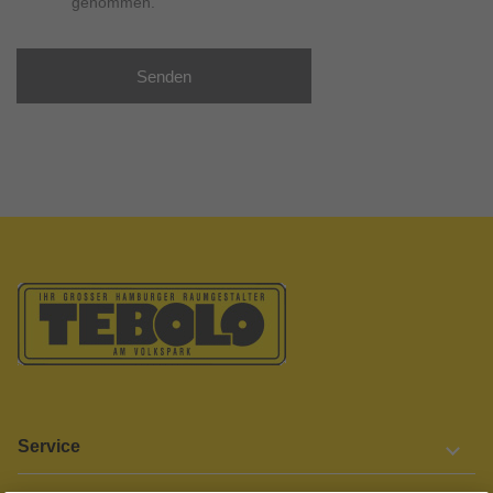
genommen.
Senden
Service