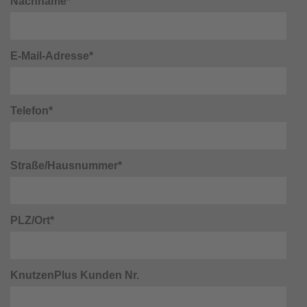
Nachname*
E-Mail-Adresse*
Telefon*
Straße/Hausnummer*
PLZ/Ort*
KnutzenPlus Kunden Nr.