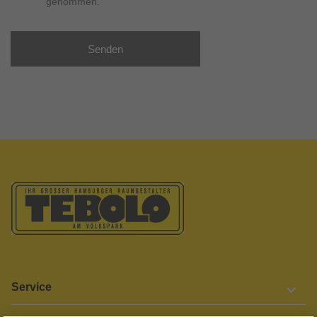
genommen.
Senden
Service