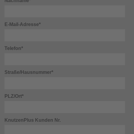
Nachname*
E-Mail-Adresse*
Telefon*
Straße/Hausnummer*
PLZ/Ort*
KnutzenPlus Kunden Nr.