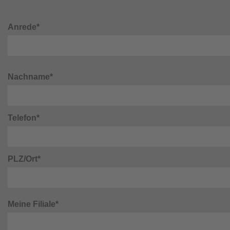
Anrede*
Nachname*
Telefon*
PLZ/Ort*
Meine Filiale*