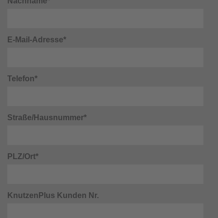
Nachname*
E-Mail-Adresse*
Telefon*
Straße/Hausnummer*
PLZ/Ort*
KnutzenPlus Kunden Nr.