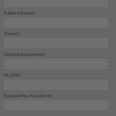
E-Mail-Adresse*
Telefon*
Straße/Hausnummer*
PLZ/Ort*
KnutzenPlus Kunden Nr.