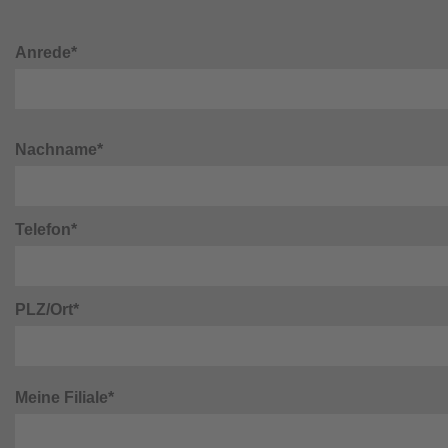
Anrede*
Nachname*
Telefon*
PLZ/Ort*
Meine Filiale*