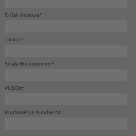
E-Mail-Adresse*
Telefon*
Straße/Hausnummer*
PLZ/Ort*
KnutzenPlus Kunden Nr.