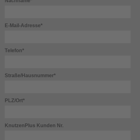
Nachname*
E-Mail-Adresse*
Telefon*
Straße/Hausnummer*
PLZ/Ort*
KnutzenPlus Kunden Nr.