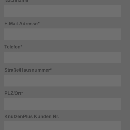
Nachname*
E-Mail-Adresse*
Telefon*
Straße/Hausnummer*
PLZ/Ort*
KnutzenPlus Kunden Nr.