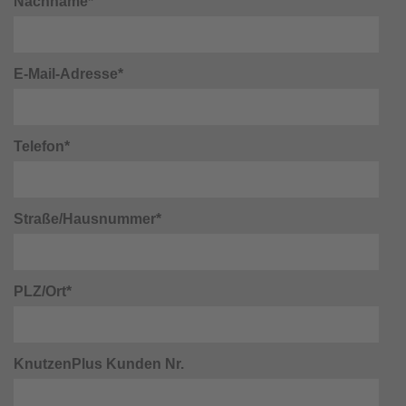
Nachname*
E-Mail-Adresse*
Telefon*
Straße/Hausnummer*
PLZ/Ort*
KnutzenPlus Kunden Nr.