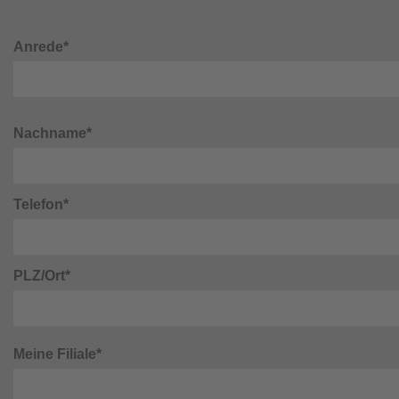
Anrede*
Nachname*
Telefon*
PLZ/Ort*
Meine Filiale*