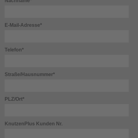
Nachname*
E-Mail-Adresse*
Telefon*
Straße/Hausnummer*
PLZ/Ort*
KnutzenPlus Kunden Nr.