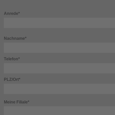
Anrede*
Nachname*
Telefon*
PLZ/Ort*
Meine Filiale*