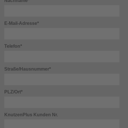
Nachname*
E-Mail-Adresse*
Telefon*
Straße/Hausnummer*
PLZ/Ort*
KnutzenPlus Kunden Nr.