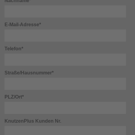
Nachname*
E-Mail-Adresse*
Telefon*
Straße/Hausnummer*
PLZ/Ort*
KnutzenPlus Kunden Nr.