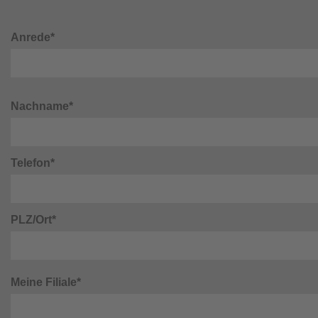
Anrede*
Nachname*
Telefon*
PLZ/Ort*
Meine Filiale*