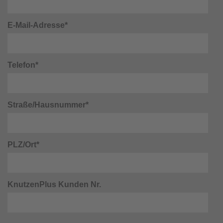
E-Mail-Adresse*
Telefon*
Straße/Hausnummer*
PLZ/Ort*
KnutzenPlus Kunden Nr.