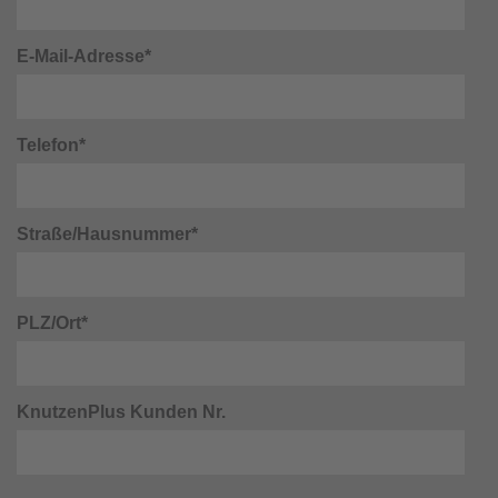
E-Mail-Adresse*
Telefon*
Straße/Hausnummer*
PLZ/Ort*
KnutzenPlus Kunden Nr.