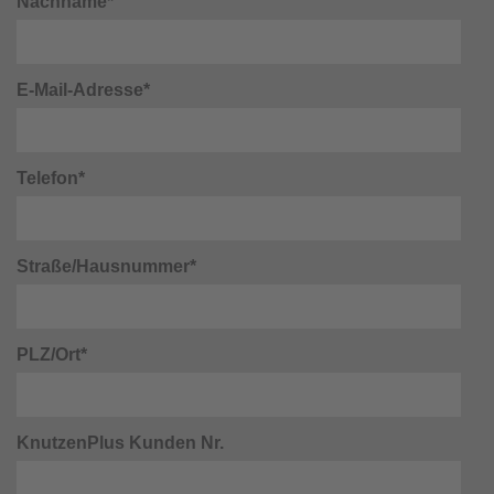
Nachname*
E-Mail-Adresse*
Telefon*
Straße/Hausnummer*
PLZ/Ort*
KnutzenPlus Kunden Nr.