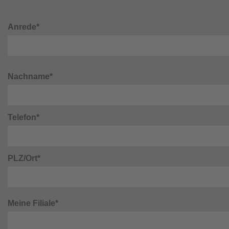
Anrede*
Nachname*
Telefon*
PLZ/Ort*
Meine Filiale*