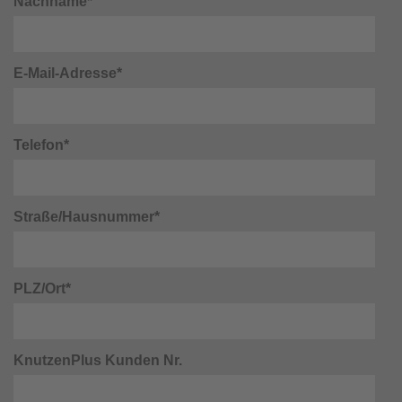
Nachname*
E-Mail-Adresse*
Telefon*
Straße/Hausnummer*
PLZ/Ort*
KnutzenPlus Kunden Nr.