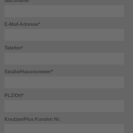
Nachname*
E-Mail-Adresse*
Telefon*
Straße/Hausnummer*
PLZ/Ort*
KnutzenPlus Kunden Nr.