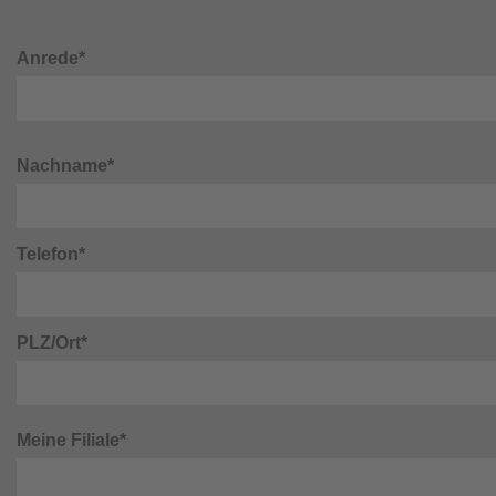
Anrede*
Nachname*
Telefon*
PLZ/Ort*
Meine Filiale*